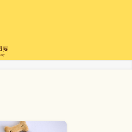
概要
any