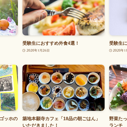
受験生におすすめ外食4選！
受験生
2020年1月26日
2020年1
ゴッホの
築地本願寺カフェ「18品の朝ごはん」
野菜た
いただきました！
ランチ