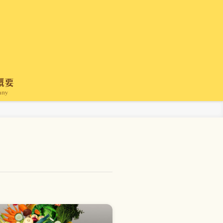
概要
any